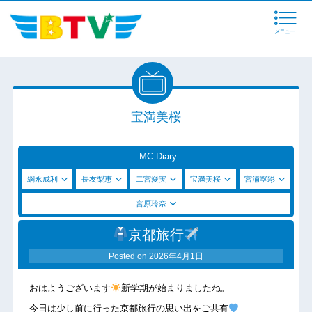
メニュー
宝満美桜
MC Diary
網永成利
長友梨恵
二宮愛実
宝満美桜
宮浦寧彩
宮原玲奈
京都旅行
Posted on
2026年4月1日
おはようございます
新学期が始まりましたね。
今日は少し前に行った京都旅行の思い出をご共有