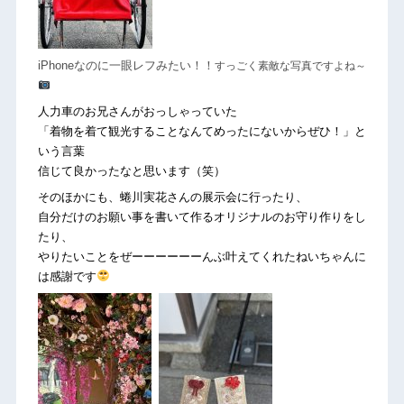
すっごく素敵な写真ですよね～
iPhoneなのに一眼レフみたい！！
人力車のお兄さんがおっしゃっていた
「着物を着て観光することなんてめったにないからぜひ！」と
いう言葉
信じて良かったなと思います（笑）
そのほかにも、蜷川実花さんの展示会に行ったり、
自分だけのお願い事を書いて作るオリジナルのお守り作りをし
たり、
やりたいことをぜーーーーーーんぶ叶えてくれたねいちゃんに
は感謝です