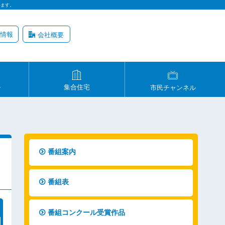
います。
情報
会社概要
ル
集合住宅
市民チャンネル
番組案内
番組表
番組コンクール受賞作品