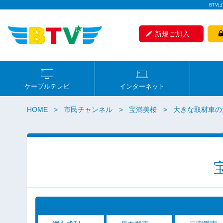
BTV
新規ご加入
ケーブルテレビ
インターネット
HOME
市民チャンネル
宝満美桜
大きな取材車の