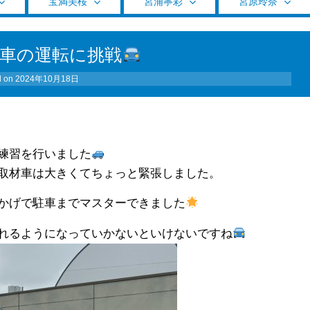
宝満美桜
宮浦寧彩
宮原玲奈
車の運転に挑戦
d on
2024年10月18日
練習を行いました
取材車は大きくてちょっと緊張しました。
かげで駐車までマスターできました
れるようになっていかないといけないですね