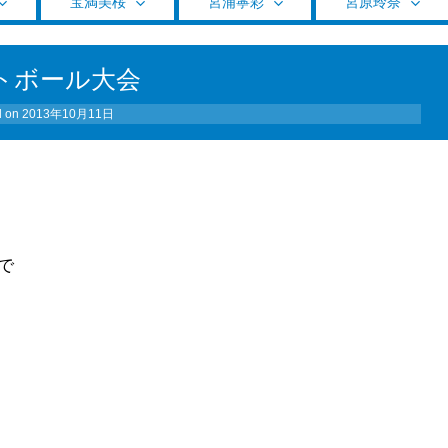
宝満美桜
宮浦寧彩
宮原玲奈
トボール大会
d on
2013年10月11日
で