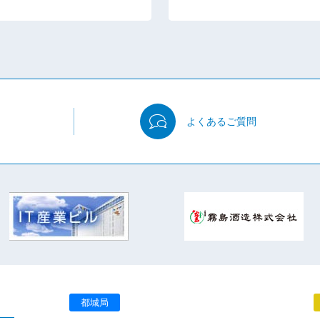
よくある
ご質問
都城局