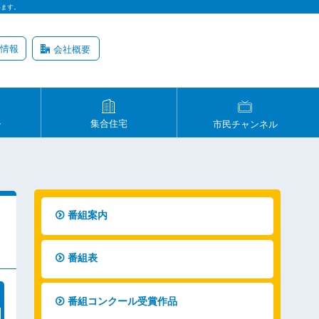
います。
情報
会社概要
ル
集合住宅
市民チャンネル
番組案内
番組表
番組コンクール受賞作品