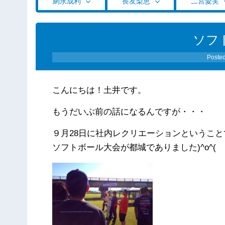
網永成利
長友梨恵
二宮愛実
ソフ
Poste
こんにちは！土井です。
もうだいぶ前の話になるんですが・・・
９月28日に社内レクリエーションということ
ソフトボール大会が都城でありました)^o^(