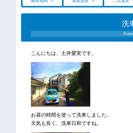
網永成利
長友梨恵
二宮愛実
洗
Poste
こんにちは、土井愛実です。
お昼の時間を使って洗車しました。
天気も良く、洗車日和ですね。