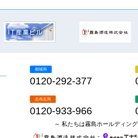
都城局
0120-292-377
志布志局
0120-933-966
～ 私たちは霧島ホールディング
・