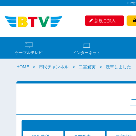
BTV
新規ご加入
ケーブルテレビ
インターネット
HOME
市民チャンネル
二宮愛実
洗車しました