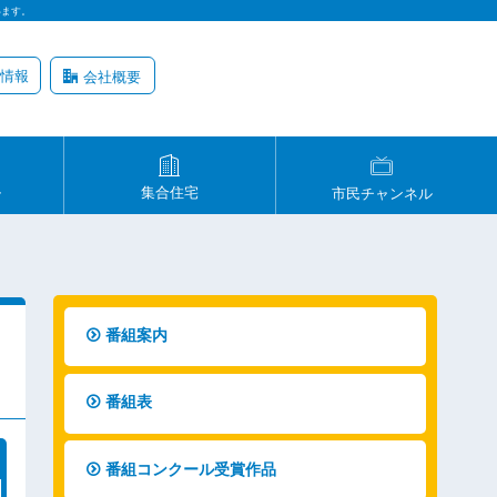
います。
情報
会社概要
ル
集合住宅
市民チャンネル
番組案内
番組表
番組コンクール受賞作品