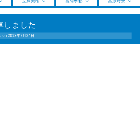
宝満美桜
宮浦寧彩
宮原玲奈
車しました
d on
2013年7月24日