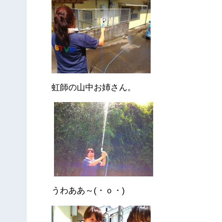
虹師の山中お姉さん。
うわああ～(・ｏ・)