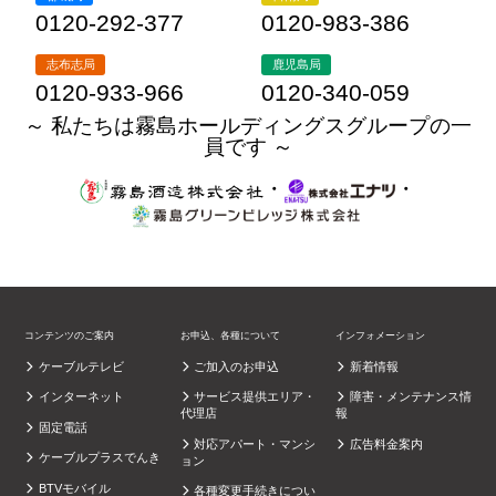
0120-292-377
0120-983-386
志布志局
鹿児島局
0120-933-966
0120-340-059
～ 私たちは霧島ホールディングスグループの一
員です ～
・
・
コンテンツのご案内
お申込、各種について
インフォメーション
ケーブルテレビ
ご加入のお申込
新着情報
インターネット
サービス提供エリア・
障害・メンテナンス情
代理店
報
固定電話
対応アパート・マンシ
広告料金案内
ケーブルプラスでんき
ョン
BTVモバイル
各種変更手続きについ