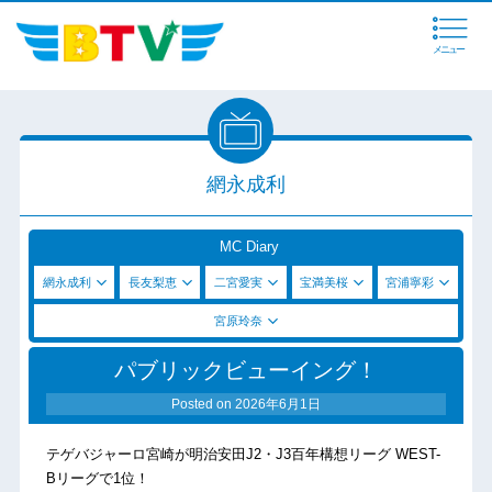
メニュー
網永成利
MC Diary
網永成利
長友梨恵
二宮愛実
宝満美桜
宮浦寧彩
宮原玲奈
パブリックビューイング！
Posted on
2026年6月1日
テゲバジャーロ宮崎が明治安田J2・J3百年構想リーグ WEST-
Bリーグで1位！