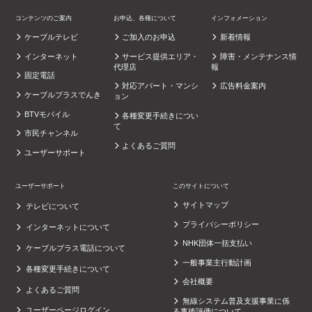
コンテンツのご案内
お申込、各種について
インフォメーション
ケーブルテレビ
ご加入のお申込
新着情報
インターネット
サービス提供エリア・
障害・メンテナンス情
代理店
報
固定電話
対応アパート・マンシ
広告料金案内
ケーブルプラスでんき
ョン
BTVモバイル
各種変更手続きについ
て
市民チャンネル
よくあるご質問
ユーザーサポート
ユーザーサポート
このサイトについて
サイトマップ
テレビについて
プライバシーポリシー
インターネットについて
NHK団体一括支払い
ケーブルプラス電話について
一般事業主行動計画
各種変更手続きについて
会社概要
よくあるご質問
無線システム普及支援事業に係
ユーザーページログイン
る事後評価について