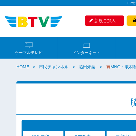
BTV
新規ご加入
ケーブルテレビ
インターネット
HOME
市民チャンネル
脇田朱梨
MNG・取材