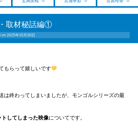
宝満美桜
宮浦寧彩
宮原玲奈
G・取材秘話編①
d on
2025年10月30日
てもらって嬉しいです
送は終わってしまいましたが、モンゴルシリーズの最
ットしてしまった映像
についてです。