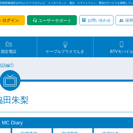
は宮崎県都城市を中心にケーブルテレビ、インターネット、電話、スマートフォン、電気のサービスを展開して
ログイン
ユーザーサポート
お問い合わせ
採用
固定電話
ケーブルプラスでんき
BTVモバイ
秘話編①
脇田朱梨
MC Diary