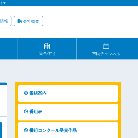
います。
情報
会社概要
ル
集合住宅
市民チャンネル
番組案内
番組表
番組コンクール受賞作品