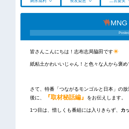
網永成利
長友梨恵
二宮愛実
MN
Poste
皆さんこんにちは！志布志局脇田です
紙粘土かわいいじゃん！と色々な人から褒め
さて、特番「つながるモンゴルと日本」の放
『取材秘話編』
後に、
をお伝えします。
1つ目は、惜しくも番組には入りきらず、
カ