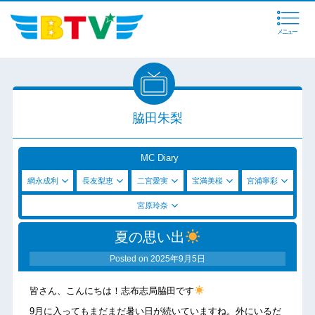
メニュー
脇田朱梨
MC Diary
網永成利
長友梨恵
二宮愛実
宝満美桜
宮浦寧彩
宮原玲奈
夏の思い出
Posted on
2025年9月5日
皆さん、こんにちは！志布志局脇田です
9月に入ってもまだまだ暑い日が続いていますね。外にいるだ