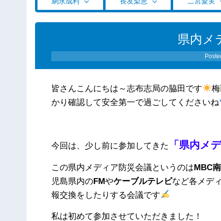
網永成利
長友梨恵
二宮愛実
県内メ
Poste
皆さんこんにちは～志布志局の脇田です
梅
かり確認して安全第一で過ごしてくださいね
「県内メ
今回は、少し前に参加してきた
この県内メディア防災会議というのは
MBC
児島県内の
FM
や
ケーブルテレビ
など各メデ
報交換をしたりする会議です
私は初めて参加させていただきました！