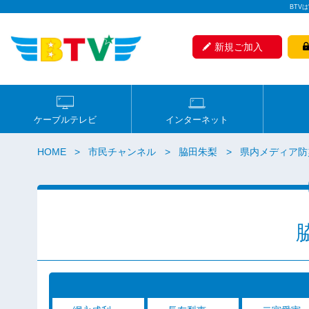
BTV
新規ご加入
ケーブルテレビ
インターネット
HOME
市民チャンネル
脇田朱梨
県内メディア防