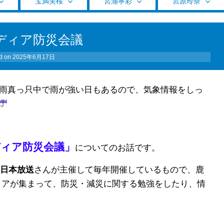
宝満美桜
宮浦寧彩
宮原玲奈
ディア防災会議
d on
2025年6月17日
雨真っ只中で雨が強い日もあるので、気象情報をしっ
ディア防災会議」
についてのお話です。
南日本放送
さんが主催して毎年開催しているもので、鹿
ィアが集まって、防災・減災に関する勉強をしたり、情