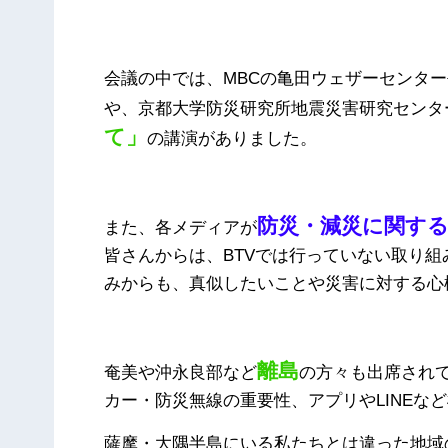
会議の中では、MBCの亀田ウェザーセンタ
や、京都大学防災研究所地震災害研究センタ
て」
の講演がありました。
防災・減災に関す
また、各メディアが
皆さんからは、BTVでは行っていない取り
みからも、真似したいことや災害に対する心
離島
奄美や沖永良部など
の方々も出席され
カー・防災無線の重要性、アプリやLINEな
薩摩・大隅半島にいる私たちとは違った地域