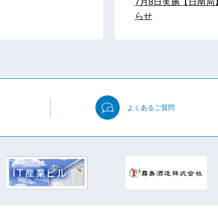
7月8日実施【日南
らせ
よくある
ご質問