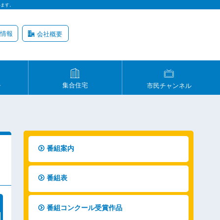
います。
情報
会社概要
ル
集合住宅
市民チャンネル
番組案内
番組表
番組コンクール受賞作品