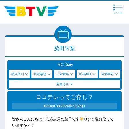
メニュー
脇田朱梨
MC Diary
網永成利
長友梨恵
二宮愛実
宝満美桜
宮浦寧彩
宮原玲奈
ロコテレってご存じ？
Posted on
2024年7月25日
皆さんこんにちは、志布志局の脇田です
水分と塩分取って
いますか～？