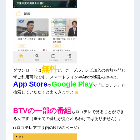
無料
ダウンロードは
で、ケーブルテレビ加入の有無を問わ
ずご利用可能です。スマートフォンやAndroid端末の中の、
App Store
Google Play
や
で「ロコテレ」と
検索していただくと出てきますよ
BTVの一部の番組
もロコテレで見ることができ
るんです（※全ての番組が見られるわけではありません）。
(↓ロコテレアプリ内のBTVのページ)