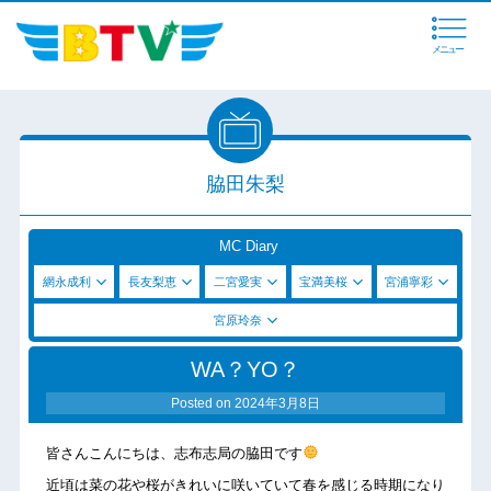
メニュー
脇田朱梨
MC Diary
網永成利
長友梨恵
二宮愛実
宝満美桜
宮浦寧彩
宮原玲奈
WA？YO？
Posted on
2024年3月8日
皆さんこんにちは、志布志局の脇田です
近頃は菜の花や桜がきれいに咲いていて春を感じる時期になり