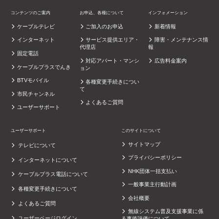
コンテンツのご案内
お申込、各種について
インフォメーション
ケーブルテレビ
ご加入のお申込
新着情報
インターネット
サービス提供エリア・
障害・メンテナンス情
代理店
報
固定電話
対応アパート・マンシ
広告料金案内
ケーブルプラスでんき
ョン
BTVモバイル
各種変更手続きについ
て
市民チャンネル
よくあるご質問
ユーザーサポート
ユーザーサポート
このサイトについて
サイトマップ
テレビについて
プライバシーポリシー
インターネットについて
NHK団体一括支払い
ケーブルプラス電話について
一般事業主行動計画
各種変更手続きについて
会社概要
よくあるご質問
無線システム普及支援事業に係
ユーザーページログイン
る事後評価について