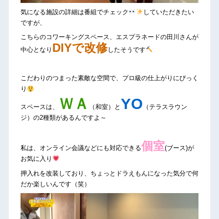
気になる施設の詳細は番組でチェック
していただきたい
ですが、
こちらのコワーキングスペース、エスプラネードの田川さんが
DIYで改修
中心となり
したそうです
こだわりのつまった素敵な空間で、プロ級の仕上がりにびっく
り
ＷＡ
YO
スペースは、
（和室）と
（テラスラウン
ジ）の2種類があるんですよ～
個室
私は、オンライン会議などにも対応できる
(ブース)が
お気に入り
押入れを改装しており、ちょっとドラえもんになった気分で何
だか楽しいんです（笑）