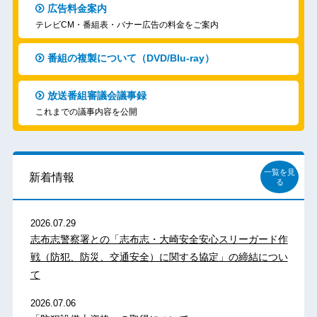
広告料金案内
テレビCM・番組表・バナー広告の料金をご案内
番組の複製について（DVD/Blu-ray）
放送番組審議会議事録
これまでの議事内容を公開
一覧を見
新着情報
る
2026.07.29
志布志警察署との「志布志・大崎安全安心スリーガード作
戦（防犯、防災、交通安全）に関する協定」の締結につい
て
2026.07.06