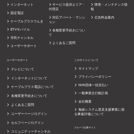
インターネット
サービス提供エリア・
障害・メンテナンス情
代理店
報
固定電話
対応アパート・マンシ
広告料金案内
ケーブルプラスでんき
ョン
BTVモバイル
各種変更手続きについ
て
市民チャンネル
よくあるご質問
ユーザーサポート
ユーザーサポート
このサイトについて
サイトマップ
テレビについて
プライバシーポリシー
インターネットについて
NHK団体一括支払い
ケーブルプラス電話について
一般事業主行動計画
各種変更手続きについて
会社概要
よくあるご質問
無線システム普及支援事業に係
ユーザーページログイン
る事後評価について
セルフページログイン
グループ企業サイト
コミュニティーチャンネル