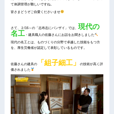
て体調管理が難しいですね。
皆さまどうぞご自愛くださいませ
現代の
さて、２/16～の「志布志にバンザイ」では、
名工
・建具職人の佐藤さんにお話をお聞きしました
現代の名工とは、ものづくりの分野で卓越した技能をもつ方
を、厚生労働省が認定して表彰しているものです。
「組子細工」
佐藤さんの建具の
の技術が高く評
価されました