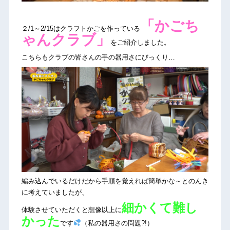
「かごち
２/1～2/15はクラフトかごを作っている
ゃんクラブ」
をご紹介しました。
こちらもクラブの皆さんの手の器用さにびっくり…
編み込んでいるだけだから手順を覚えれば簡単かな～とのんき
に考えていましたが、
細かくて難し
体験させていただくと想像以上に
かった
です
（私の器用さの問題?!）