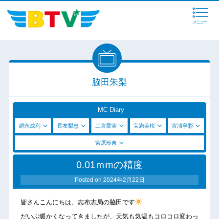
メニュー
脇田朱梨
MC Diary
網永成利
長友梨恵
二宮愛実
宝満美桜
宮浦寧彩
宮原玲奈
0.01ｍmの精度
Posted on
2024年2月22日
皆さんこんにちは、志布志局の脇田です
だいぶ暖かくなってきましたが、天気も気温もコロコロ変わっ