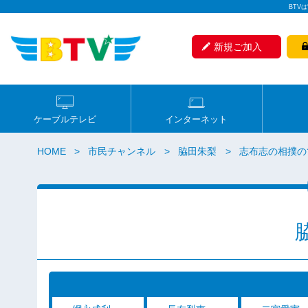
BTV
新規ご加入
ケーブルテレビ
インターネット
HOME
市民チャンネル
脇田朱梨
志布志の相撲の