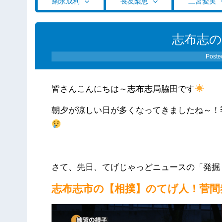
網永成利
長友梨恵
二宮愛実
志布志
Poste
皆さんこんにちは～志布志局脇田です
朝夕が涼しい日が多くなってきましたね～！
さて、先日、てげじゃっどニュースの「発掘
志布志市の【相撲】のてげ人！菅間