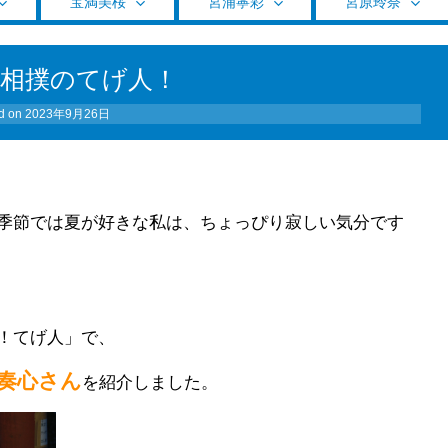
宝満美桜
宮浦寧彩
宮原玲奈
の相撲のてげ人！
d on
2023年9月26日
季節では夏が好きな私は、ちょっぴり寂しい気分です
！てげ人」で、
奏心さん
を紹介しました。