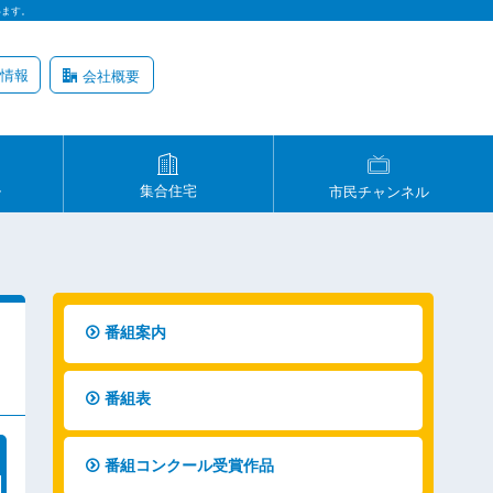
います。
情報
会社概要
ル
集合住宅
市民チャンネル
番組案内
番組表
番組コンクール受賞作品