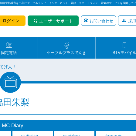
は宮崎県都城市を中心にケーブルテレビ、インターネット、電話、スマートフォン、電気のサービスを展開して
ログイン
ユーザーサポート
お問い合わせ
採用
固定電話
ケーブルプラスでんき
BTVモバイ
てげ人！
脇田朱梨
MC Diary