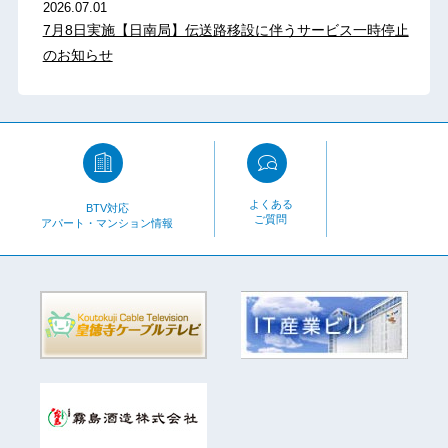
2026.07.01
7月8日実施【日南局】伝送路移設に伴うサービス一時停止
のお知らせ
よくある
BTV対応
ご質問
アパート・マンション情報