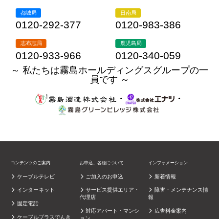
都城局
日南局
0120-292-377
0120-983-386
志布志局
鹿児島局
0120-933-966
0120-340-059
～ 私たちは霧島ホールディングスグループの一
員です ～
・
・
コンテンツのご案内
お申込、各種について
インフォメーション
ケーブルテレビ
ご加入のお申込
新着情報
インターネット
サービス提供エリア・
障害・メンテナンス情
代理店
報
固定電話
対応アパート・マンシ
広告料金案内
ケーブルプラスでんき
ョン