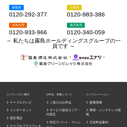
都城局
日南局
0120-292-377
0120-983-386
志布志局
鹿児島局
0120-933-966
0120-340-059
～ 私たちは霧島ホールディングスグループの一
員です ～
・
・
コンテンツのご案内
お申込、各種について
インフォメーション
ケーブルテレビ
ご加入のお申込
新着情報
インターネット
サービス提供エリア・
障害・メンテナンス情
代理店
報
固定電話
対応アパート・マンシ
広告料金案内
ケーブルプラスでんき
ョン