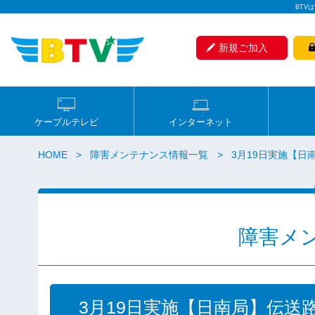
BTV
新規ご加入
ケーブルテレビ
インターネット
HOME
障害メンテナンス情報一覧
3月19日実施【
障害メ
3月19日実施【日南局】伝