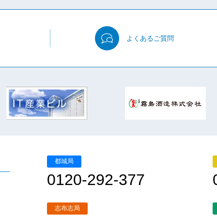
よくある
ご質問
都城局
0120-292-377
志布志局