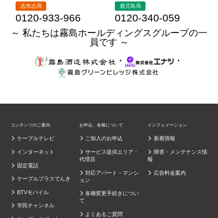
志布志局
鹿児島局
0120-933-966
0120-340-059
～ 私たちは霧島ホールディングスグループの一
員です ～
・
・
コンテンツのご案内
お申込、各種について
インフォメーション
ケーブルテレビ
ご加入のお申込
新着情報
インターネット
サービス提供エリア・
障害・メンテナンス情
代理店
報
固定電話
対応アパート・マンシ
広告料金案内
ケーブルプラスでんき
ョン
BTVモバイル
各種変更手続きについ
て
市民チャンネル
よくあるご質問