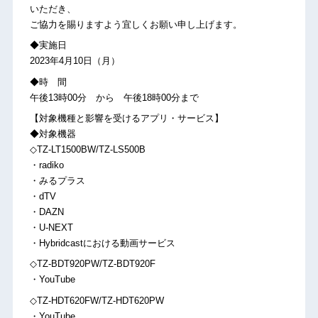
いただき、
ご協力を賜りますよう宜しくお願い申し上げます。
◆実施日
2023年4月10日（月）
◆時 間
午後13時00分 から 午後18時00分まで
【対象機種と影響を受けるアプリ・サービス】
◆対象機器
◇TZ-LT1500BW/TZ-LS500B
・radiko
・みるプラス
・dTV
・DAZN
・U-NEXT
・Hybridcastにおける動画サービス
◇TZ-BDT920PW/TZ-BDT920F
・YouTube
◇TZ-HDT620FW/TZ-HDT620PW
・YouTube