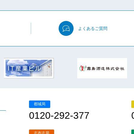
よくある
ご質問
都城局
0120-292-377
志布志局