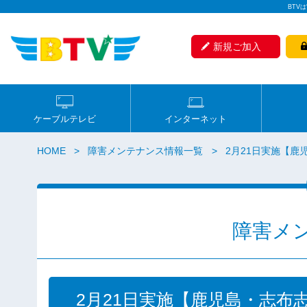
BTV
新規ご加入
ケーブルテレビ
インターネット
HOME
障害メンテナンス情報一覧
2月21日実施【
障害メ
2月21日実施【鹿児島・志