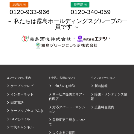
志布志局
鹿児島局
0120-933-966
0120-340-059
～ 私たちは霧島ホールディングスグループの一
員です ～
・
・
コンテンツのご案内
お申込、各種について
インフォメーション
ケーブルテレビ
ご加入のお申込
新着情報
インターネット
サービス提供エリア・
障害・メンテナンス情
代理店
報
固定電話
対応アパート・マンシ
広告料金案内
ケーブルプラスでんき
ョン
BTVモバイル
各種変更手続きについ
て
市民チャンネル
よくあるご質問