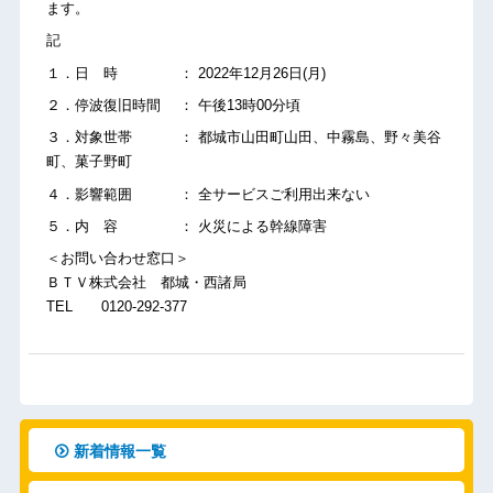
ます。
記
１．日 時 ： 2022年12月26日(月)
２．停波復旧時間 ： 午後13時00分頃
３．対象世帯 ： 都城市山田町山田、中霧島、野々美谷
町、菓子野町
４．影響範囲 ： 全サービスご利用出来ない
５．内 容 ： 火災による幹線障害
＜お問い合わせ窓口＞
ＢＴＶ株式会社 都城・西諸局
TEL 0120-292-377
新着情報一覧