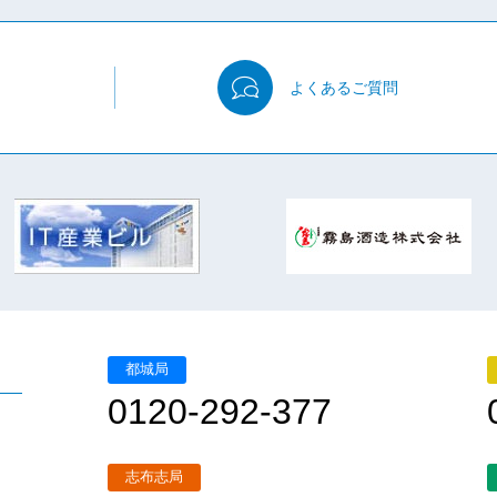
よくある
ご質問
都城局
0120-292-377
志布志局