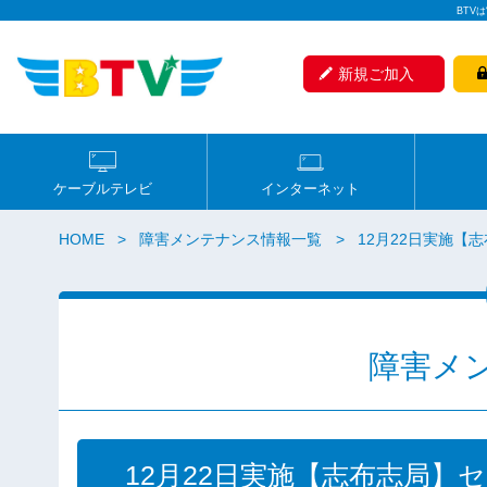
BTV
新規ご加入
ケーブルテレビ
インターネット
HOME
障害メンテナンス情報一覧
12月22日実施
障害メ
12月22日実施【志布志局