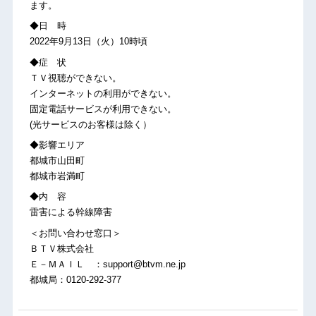
ます。
◆日 時
2022年9月13日（火）10時頃
◆症 状
ＴＶ視聴ができない。
インターネットの利用ができない。
固定電話サービスが利用できない。
(光サービスのお客様は除く）
◆影響エリア
都城市山田町
都城市岩満町
◆内 容
雷害による幹線障害
＜お問い合わせ窓口＞
ＢＴＶ株式会社
Ｅ－ＭＡＩＬ ：support@btvm.ne.jp
都城局：0120-292-377