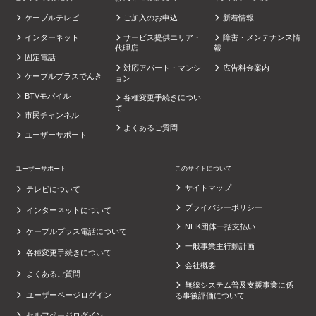
ケーブルテレビ
ご加入のお申込
新着情報
インターネット
サービス提供エリア・
障害・メンテナンス情
代理店
報
固定電話
対応アパート・マンシ
広告料金案内
ケーブルプラスでんき
ョン
BTVモバイル
各種変更手続きについ
て
市民チャンネル
よくあるご質問
ユーザーサポート
ユーザーサポート
このサイトについて
サイトマップ
テレビについて
プライバシーポリシー
インターネットについて
NHK団体一括支払い
ケーブルプラス電話について
一般事業主行動計画
各種変更手続きについて
会社概要
よくあるご質問
無線システム普及支援事業に係
ユーザーページログイン
る事後評価について
セルフページログイン