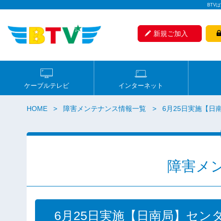
BTV
新規ご加入
ケーブルテレビ
インターネット
HOME
障害メンテナンス情報一覧
6月25日実施【
障害メ
6月25日実施【日南局】セ