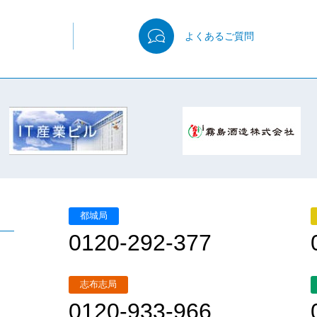
よくある
ご質問
都城局
0120-292-377
志布志局
0120-933-966