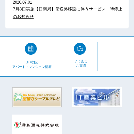
2026.07.01
7月8日実施【日南局】伝送路移設に伴うサービス一時停止
のお知らせ
よくある
BTV対応
ご質問
アパート・マンション情報