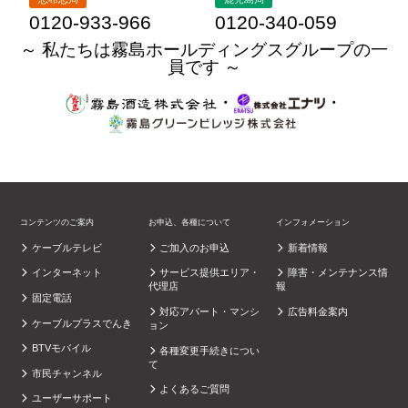
0120-933-966
0120-340-059
～ 私たちは霧島ホールディングスグループの一
員です ～
・
・
コンテンツのご案内
お申込、各種について
インフォメーション
ケーブルテレビ
ご加入のお申込
新着情報
インターネット
サービス提供エリア・
障害・メンテナンス情
代理店
報
固定電話
対応アパート・マンシ
広告料金案内
ケーブルプラスでんき
ョン
BTVモバイル
各種変更手続きについ
て
市民チャンネル
よくあるご質問
ユーザーサポート