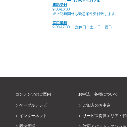
電話受付
9:00-18:00
※上記時間外も緊急案件受付致します。
窓口業務
9:00-17:30
定休日：土・日・祝日
コンテンツのご案内
お申込、各種について
ケーブルテレビ
ご加入のお申込
インターネット
サービス提供エリア・代
固定電話
対応アパート・マンショ