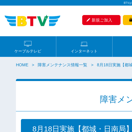
BTV
新規ご加入
ケーブルテレビ
インターネット
HOME
障害メンテナンス情報一覧
8月18日実施【
障害メ
8月18日実施【都城・日南