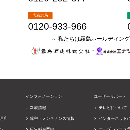
志布志局
0120-933-966
～ 私たちは霧島ホールディング
・
インフォメーション
ユーザーサポート
新着情報
テレビについて
理店
障害・メンテナンス情報
インターネット
ン
広告料金案内
ケーブルプラス