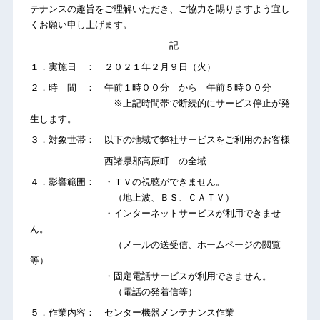
テナンスの趣旨をご理解いただき、ご協力を賜りますよう宜し
くお願い申し上げます。
記
１．実施日 ： ２０２１年２月９日（火）
２．時 間 ： 午前１時００分 から 午前５時００分
※上記時間帯で断続的にサービス停止が発
生します。
３．対象世帯： 以下の地域で弊社サービスをご利用のお客様
西諸県郡高原町 の全域
４．影響範囲： ・ＴＶの視聴ができません。
（地上波、ＢＳ、ＣＡＴＶ）
・インターネットサービスが利用できませ
ん。
（メールの送受信、ホームページの閲覧
等）
・固定電話サービスが利用できません。
（電話の発着信等）
５．作業内容： センター機器メンテナンス作業