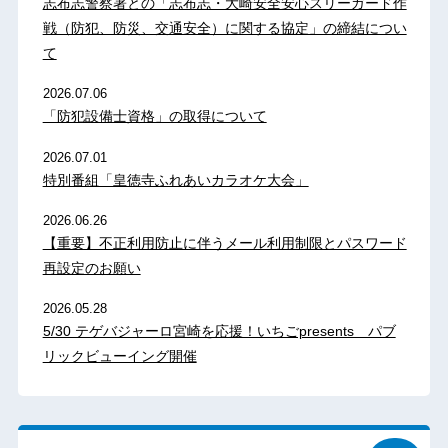
志布志警察署との「志布志・大崎安全安心スリーガード作
戦（防犯、防災、交通安全）に関する協定」の締結につい
て
2026.07.06
「防犯設備士資格」の取得について
2026.07.01
特別番組「皇徳寺ふれあいカラオケ大会」
2026.06.26
【重要】不正利用防止に伴うメール利用制限とパスワード
再設定のお願い
2026.05.28
5/30 テゲバジャーロ宮崎を応援！いちごpresents パブ
リックビューイング開催