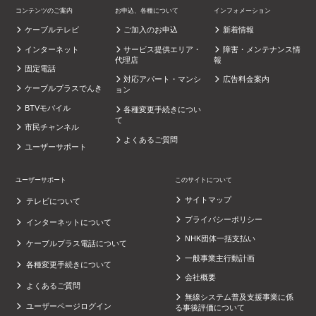
コンテンツのご案内
お申込、各種について
インフォメーション
ケーブルテレビ
ご加入のお申込
新着情報
インターネット
サービス提供エリア・
障害・メンテナンス情
代理店
報
固定電話
対応アパート・マンシ
広告料金案内
ケーブルプラスでんき
ョン
BTVモバイル
各種変更手続きについ
て
市民チャンネル
よくあるご質問
ユーザーサポート
ユーザーサポート
このサイトについて
サイトマップ
テレビについて
プライバシーポリシー
インターネットについて
NHK団体一括支払い
ケーブルプラス電話について
一般事業主行動計画
各種変更手続きについて
会社概要
よくあるご質問
無線システム普及支援事業に係
ユーザーページログイン
る事後評価について