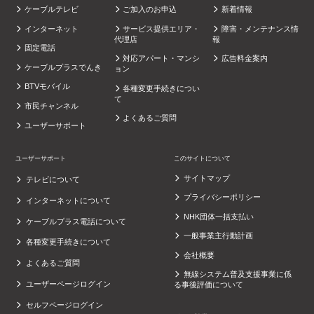
ケーブルテレビ
ご加入のお申込
新着情報
インターネット
サービス提供エリア・
障害・メンテナンス情
代理店
報
固定電話
対応アパート・マンシ
広告料金案内
ケーブルプラスでんき
ョン
BTVモバイル
各種変更手続きについ
て
市民チャンネル
よくあるご質問
ユーザーサポート
ユーザーサポート
このサイトについて
サイトマップ
テレビについて
プライバシーポリシー
インターネットについて
NHK団体一括支払い
ケーブルプラス電話について
一般事業主行動計画
各種変更手続きについて
会社概要
よくあるご質問
無線システム普及支援事業に係
ユーザーページログイン
る事後評価について
セルフページログイン