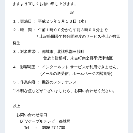
ますよう宜しくお願い申し上げます。
記
１．実施日 ： 平成２５年３月１３日（水）
２．時 間 ： 午前１時００分から午前３時００分まで
＊上記時間帯で数分間程度のサービス停止が数回
発生
３．対象世帯 ： 都城市、北諸県郡三股町
曽於市財部町、末吉町南之郷平沢津地区
４．影響範囲 ： インターネット サービスが利用できません。
(メールの送受信、ホームページの閲覧等)
５．作業内容 ： 機器のメンテナンス
ご不明な点などがございましたら、お問い合わせください。
以上
お問い合わせ窓口
BTVケーブルテレビ 都城局
Tel ： 0986-27-1700