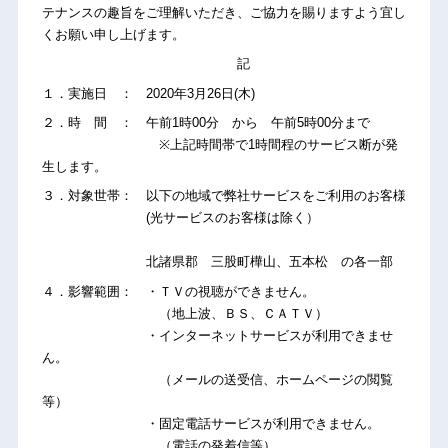
テナンスの趣旨をご理解いただき、ご協力を賜りますよう宜し
くお願い申し上げます。
記
１．実施日 ： 2020年3月26日(木)
２．時 間 ： 午前1時00分 から 午前5時00分まで
※上記時間帯で1時間程のサービス断が発
生します。
３．対象世帯： 以下の地域で弊社サービスをご利用のお客様
(光サービスのお客様は除く）
北諸県郡 三股町樺山、五本松 の各一部
４．影響範囲： ・ＴＶの視聴ができません。
（地上波、ＢＳ、ＣＡＴＶ）
・インターネットサービスが利用できませ
ん。
（メールの送受信、ホームページの閲覧
等）
・固定電話サービスが利用できません。
（電話の発着信等）