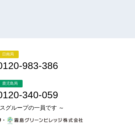
日南局
0120-983-386
鹿児島局
0120-340-059
スグループの一員です ～
・