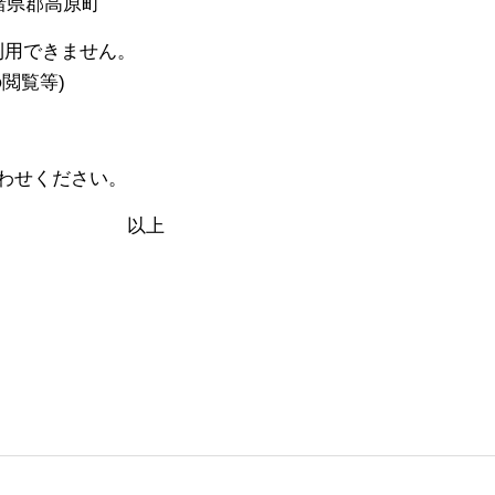
諸県郡高原町
が利用できません。
覧等)
わせください。
上