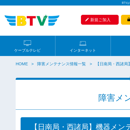
BTV
新規ご加入
ケーブルテレビ
インターネット
HOME
障害メンテナンス情報一覧
【日南局・西諸局
障害メ
【日南局・西諸局】機器メン