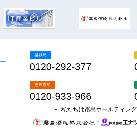
都城局
0120-292-377
志布志局
0120-933-966
～ 私たちは霧島ホールディング
・