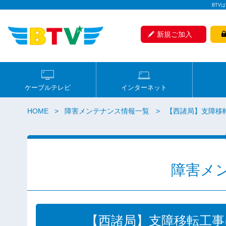
BTV
新規ご加入
ケーブルテレビ
インターネット
HOME
障害メンテナンス情報一覧
【西諸局】支障移
障害メ
【西諸局】支障移転工