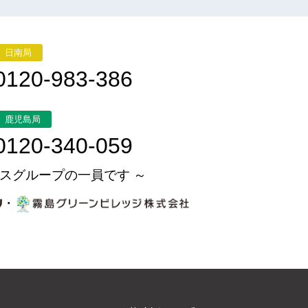
日南局
0120-983-386
鹿児島局
0120-340-059
スグループの一員です ～
・