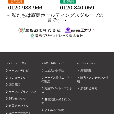
志布志局
鹿児島局
0120-933-966
0120-340-059
～ 私たちは霧島ホールディングスグループの一
員です ～
・
・
コンテンツのご案内
お申込、各種について
インフォメーション
ケーブルテレビ
ご加入のお申込
新着情報
インターネット
サービス提供エリア・
障害・メンテナンス情
代理店
報
固定電話
対応アパート・マンシ
広告料金案内
ケーブルプラスでんき
ョン
BTVモバイル
各種変更手続きについ
て
市民チャンネル
よくあるご質問
ユーザーサポート