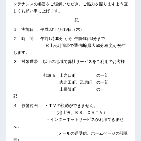
ンテナンスの趣旨をご理解いただき、ご協力を賜りますよう宜
しくお願い申し上げます。
記
１ 実施日 ： 平成30年7月19日（木）
２ 時 間 ： 午前1時30分 から 午前4時30分まで
※上記時間帯で通信断(最大60分程度)が発生
します。
３ 対象世帯 ：以下の地域で弊社サービスをご利用のお客様
都城市 山之口町 の一部
志比田町、乙房町 の一部
上長飯町 の一
部
４ 影響範囲 ： ・ＴＶの視聴ができません。
（地上波、ＢＳ、ＣＡＴＶ）
・インターネットサービスが利用できませ
ん。
（メールの送受信、ホームページの閲覧
等）