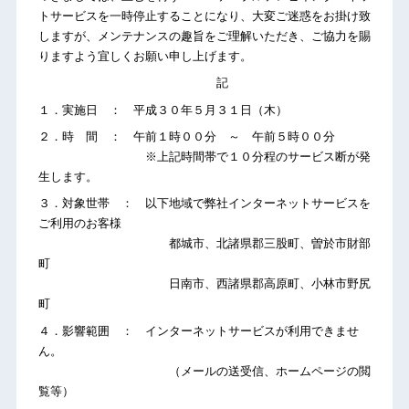
トサービスを一時停止することになり、大変ご迷惑をお掛け致
しますが、メンテナンスの趣旨をご理解いただき、ご協力を賜
りますよう宜しくお願い申し上げます。
記
１．実施日 ： 平成３０年５月３１日（木）
２．時 間 ： 午前１時００分 ～ 午前５時００分
※上記時間帯で１０分程のサービス断が発
生します。
３．対象世帯 ： 以下地域で弊社インターネットサービスを
ご利用のお客様
都城市、北諸県郡三股町、曽於市財部
町
日南市、西諸県郡高原町、小林市野尻
町
４．影響範囲 ： インターネットサービスが利用できませ
ん。
（メールの送受信、ホームページの閲
覧等）