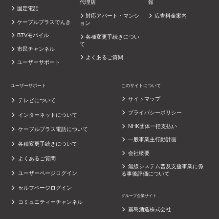
代理店
報
固定電話
対応アパート・マンシ
広告料金案内
ケーブルプラスでんき
ョン
BTVモバイル
各種変更手続きについ
て
市民チャンネル
よくあるご質問
ユーザーサポート
ユーザーサポート
このサイトについて
サイトマップ
テレビについて
プライバシーポリシー
インターネットについて
NHK団体一括支払い
ケーブルプラス電話について
一般事業主行動計画
各種変更手続きについて
会社概要
よくあるご質問
無線システム普及支援事業に係
ユーザーページログイン
る事後評価について
セルフページログイン
グループ企業サイト
コミュニティーチャンネル
霧島酒造株式会社