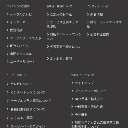
コンテンツのご案内
お申込、各種について
インフォメーション
ケーブルテレビ
ご加入のお申込
新着情報
インターネット
サービス提供エリア・
障害・メンテナンス情
代理店
報
固定電話
対応アパート・マンシ
広告料金案内
ケーブルプラスでんき
ョン
BTVモバイル
各種変更手続きについ
て
市民チャンネル
よくあるご質問
ユーザーサポート
ユーザーサポート
このサイトについて
サイトマップ
テレビについて
プライバシーポリシー
インターネットについて
NHK団体一括支払い
ケーブルプラス電話について
一般事業主行動計画
各種変更手続きについて
会社概要
よくあるご質問
無線システム普及支援事業に係
ユーザーページログイン
る事後評価について