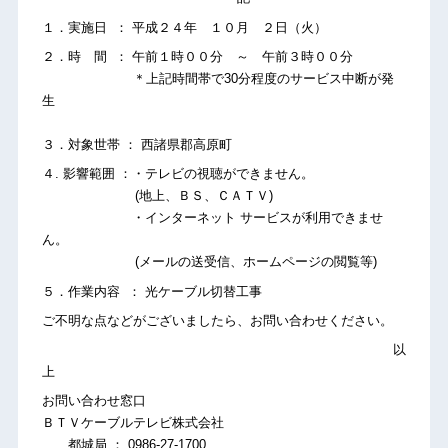
１．実施日 ： 平成２４年 １０月 ２日（火）
２．時 間 ： 午前１時００分 ～ 午前３時００分
＊上記時間帯で30分程度のサービス中断が発
生
３．対象世帯 ： 西諸県郡高原町
４. 影響範囲 ：・テレビの視聴ができません。
(地上、ＢＳ、ＣＡＴＶ)
・インターネット サービスが利用できませ
ん。
(メールの送受信、ホームページの閲覧等)
５．作業内容 ： 光ケーブル切替工事
ご不明な点などがございましたら、お問い合わせください。
以
上
お問い合わせ窓口
ＢＴＶケーブルテレビ株式会社
都城局 ： 0986-27-1700