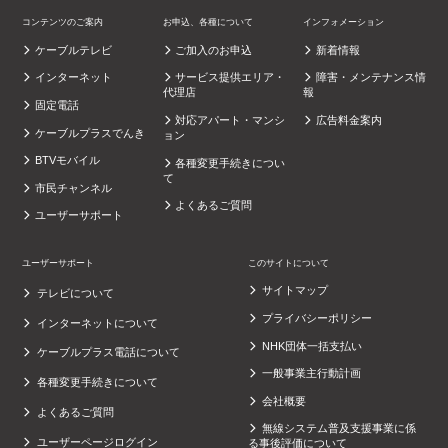
コンテンツのご案内
お申込、各種について
インフォメーション
ケーブルテレビ
ご加入のお申込
新着情報
インターネット
サービス提供エリア・
障害・メンテナンス情
代理店
報
固定電話
対応アパート・マンシ
広告料金案内
ケーブルプラスでんき
ョン
BTVモバイル
各種変更手続きについ
て
市民チャンネル
よくあるご質問
ユーザーサポート
ユーザーサポート
このサイトについて
サイトマップ
テレビについて
プライバシーポリシー
インターネットについて
NHK団体一括支払い
ケーブルプラス電話について
一般事業主行動計画
各種変更手続きについて
会社概要
よくあるご質問
無線システム普及支援事業に係
ユーザーページログイン
る事後評価について