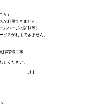
。
Ｖ）
用できません。
ージの閲覧等）
が利用できません。
支障移転工事
わせください。
上
p