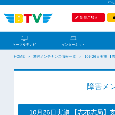
BTV
新規ご加入
ケーブルテレビ
インターネット
HOME
障害メンテナンス情報一覧
10月26日実施 
障害メ
10月26日実施 【志布志局