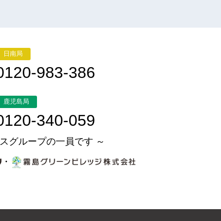
日南局
0120-983-386
鹿児島局
0120-340-059
スグループの一員です ～
・