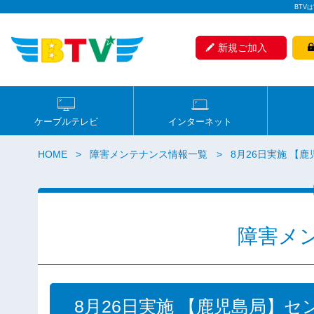
BTV
新規ご加入
ケーブルテレビ
インターネット
HOME
障害メンテナンス情報一覧
8月26日実施 
障害メ
8月26日実施 【鹿児島局】