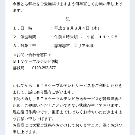
今後とも弊社をご愛顧賜りますよう何卒宜しくお願い申し上げ
ます。
記
１．日 時 ： 平成２８月８月４日（木）
２．停波時間 ： 午前０時未明 ～ 午前 １１：２５
３．対象世帯 ： 志布志市 エリア全域
＜お問い合わせ窓口＞
ＢＴＶケーブルテレビ(株)
都城局 0120-292-377
かねてから、ＢＴＶケーブルテレビサービスをご利用いただき
まして、誠に有り難うございます。
下記の通り、ＢＴＶケーブルテレビ放送サービスが幹線障害の
ため、ご視聴いただくことができない状態が生じております。
現在復旧作業中です。復旧までしばらくお待ちいただきますよ
うお願い申し上げます。
お客様には大変ご迷惑をおかけしておりますこと、深くお詫び
申し上げます。