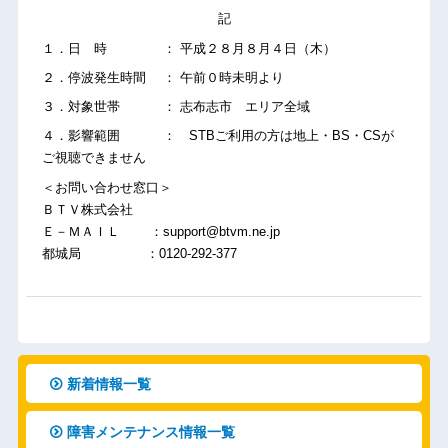
記
１．日 時 ： 平成２８月８月４日（木）
２．停波発生時間 ： 午前０時未明より
３．対象世帯 ： 志布志市 エリア全域
４．影響範囲 ： STBご利用の方は地上・BS・CSが
ご視聴できません
＜お問い合わせ窓口＞
ＢＴＶ株式会社
Ｅ－ＭＡＩＬ ：support@btvm.ne.jp
都城局 ：0120-292-377
新着情報一覧
障害メンテナンス情報一覧