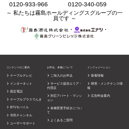
0120-933-966
0120-340-059
～ 私たちは霧島ホールディングスグループの一
員です ～
・
・
コンテンツのご案内
お申込、各種について
インフォメーション
ケーブルテレビ
ご加入のお申込
新着情報
インターネット
サービス提供エリア・
障害・メンテナンス情
代理店
報
固定電話
対応アパート・マンシ
広告料金案内
ケーブルプラスでんき
ョン
BTVモバイル
各種変更手続きについ
て
市民チャンネル
よくあるご質問
ユーザーサポート