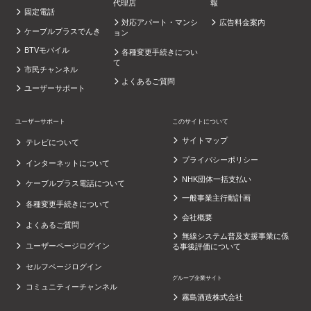
代理店
報
固定電話
対応アパート・マンシ
広告料金案内
ケーブルプラスでんき
ョン
BTVモバイル
各種変更手続きについ
て
市民チャンネル
よくあるご質問
ユーザーサポート
ユーザーサポート
このサイトについて
サイトマップ
テレビについて
プライバシーポリシー
インターネットについて
NHK団体一括支払い
ケーブルプラス電話について
一般事業主行動計画
各種変更手続きについて
会社概要
よくあるご質問
無線システム普及支援事業に係
ユーザーページログイン
る事後評価について
セルフページログイン
グループ企業サイト
コミュニティーチャンネル
霧島酒造株式会社