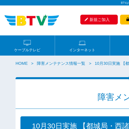
BTV
新規ご加入
ケーブルテレビ
インターネット
HOME
障害メンテナンス情報一覧
10月30日実施 
障害メ
10月30日実施 【都城局・