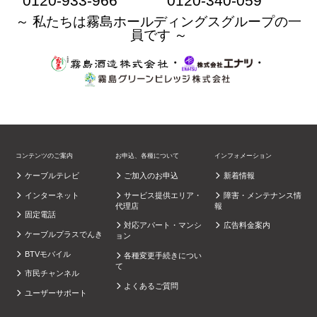
0120-933-966
0120-340-059
～ 私たちは霧島ホールディングスグループの一
員です ～
・
・
コンテンツのご案内
お申込、各種について
インフォメーション
ケーブルテレビ
ご加入のお申込
新着情報
インターネット
サービス提供エリア・
障害・メンテナンス情
代理店
報
固定電話
対応アパート・マンシ
広告料金案内
ケーブルプラスでんき
ョン
BTVモバイル
各種変更手続きについ
て
市民チャンネル
よくあるご質問
ユーザーサポート