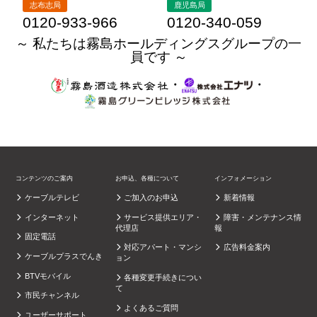
志布志局
鹿児島局
0120-933-966
0120-340-059
～ 私たちは霧島ホールディングスグループの一
員です ～
・
・
コンテンツのご案内
お申込、各種について
インフォメーション
ケーブルテレビ
ご加入のお申込
新着情報
インターネット
サービス提供エリア・
障害・メンテナンス情
代理店
報
固定電話
対応アパート・マンシ
広告料金案内
ケーブルプラスでんき
ョン
BTVモバイル
各種変更手続きについ
て
市民チャンネル
よくあるご質問
ユーザーサポート