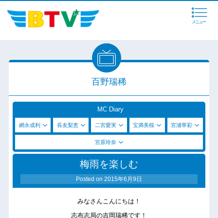
メニュー
百野瑞稀
MC Diary
網永成利
長友梨恵
二宮愛実
宝満美桜
宮浦寧彩
宮原玲奈
梅雨を楽しむ
Posted on
2015年6月9日
みなさんこんにちは！
志布志局の吉岡瑞稀です！