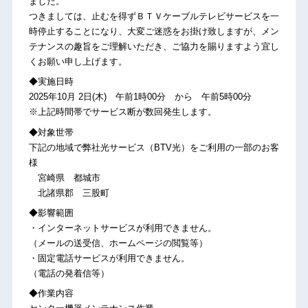
ました。
つきましては、止むを得ずＢＴＶケーブルテレビサービスを一
時停止することになり、大変ご迷惑をお掛け致しますが、メン
テナンスの趣旨をご理解いただき、ご協力を賜りますよう宜し
くお願い申し上げます。
◆実施日時
2025年10月 2日(木) 午前1時00分 から 午前5時00分
※上記時間帯でサービス断が数回発生します。
◆対象世帯
下記の地域で弊社光サービス（BTV光）をご利用の一部のお客
様
宮崎県 都城市
北諸県郡 三股町
◆影響範囲
・インターネットサービスが利用できません。
（メールの送受信、ホームページの閲覧等）
・固定電話サービスが利用できません。
（電話の発着信等）
◆作業内容