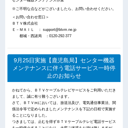
センター機器メンテナンス作業
※ご不明な点などがございましたら、お問い合わせください。
＜お問い合わせ窓口＞
ＢＴＶ株式会社
Ｅ－ＭＡＩＬ ： support@btvm.ne.jp
都城・西諸局 ：0120-292-377
9月25日実施【鹿児島局】センター機器
メンテナンスに伴う電話サービス一時停
止のお知らせ
かねてから、ＢＴＶケーブルテレビサービスをご利用いただき
まして、誠に有り難うございます。
さて、ＢＴＶ㈱においては、放送法及び、電気通信事業法、関
係法令等で定められましたメンテナンスを下記の日程で実施す
ることになりました。
つきましては、止むを得ずＢＴＶケーブルテレビ電話サービス
を一時停止することになり、大変ご迷惑をお掛け致しますが、