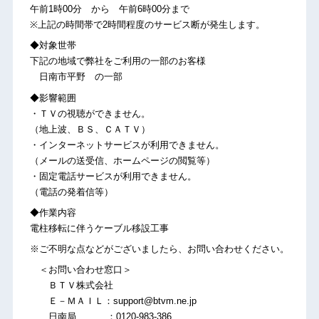
午前1時00分 から 午前6時00分まで
※上記の時間帯で2時間程度のサービス断が発生します。
◆対象世帯
下記の地域で弊社をご利用の一部のお客様
日南市平野 の一部
◆影響範囲
・ＴＶの視聴ができません。
（地上波、ＢＳ、ＣＡＴＶ）
・インターネットサービスが利用できません。
（メールの送受信、ホームページの閲覧等）
・固定電話サービスが利用できません。
（電話の発着信等）
◆作業内容
電柱移転に伴うケーブル移設工事
※ご不明な点などがございましたら、お問い合わせください。
＜お問い合わせ窓口＞
ＢＴＶ株式会社
Ｅ－ＭＡＩＬ：support@btvm.ne.jp
日南局 ：0120-983-386