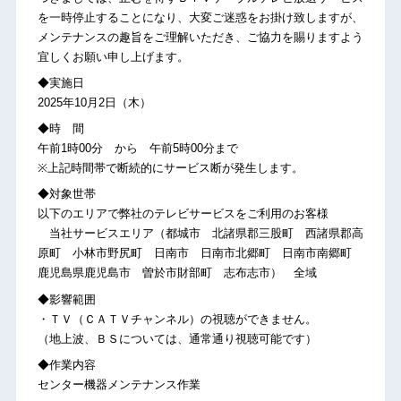
を一時停止することになり、大変ご迷惑をお掛け致しますが、
メンテナンスの趣旨をご理解いただき、ご協力を賜りますよう
宜しくお願い申し上げます。
◆実施日
2025年10月2日（木）
◆時 間
午前1時00分 から 午前5時00分まで
※上記時間帯で断続的にサービス断が発生します。
◆対象世帯
以下のエリアで弊社のテレビサービスをご利用のお客様
当社サービスエリア（都城市 北諸県郡三股町 西諸県郡高
原町 小林市野尻町 日南市 日南市北郷町 日南市南郷町
鹿児島県鹿児島市 曽於市財部町 志布志市） 全域
◆影響範囲
・ＴＶ（ＣＡＴＶチャンネル）の視聴ができません。
（地上波、ＢＳについては、通常通り視聴可能です）
◆作業内容
センター機器メンテナンス作業