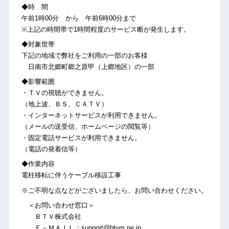
◆時 間
午前1時00分 から 午前6時00分まで
※上記の時間帯で1時間程度のサービス断が発生します。
◆対象世帯
下記の地域で弊社をご利用の一部のお客様
日南市北郷町郷之原甲（上郷地区）の一部
◆影響範囲
・ＴＶの視聴ができません。
（地上波、ＢＳ、ＣＡＴＶ）
・インターネットサービスが利用できません。
（メールの送受信、ホームページの閲覧等）
・固定電話サービスが利用できません。
（電話の発着信等）
◆作業内容
電柱移転に伴うケーブル移設工事
※ご不明な点などがございましたら、お問い合わせください。
＜お問い合わせ窓口＞
ＢＴＶ株式会社
Ｅ－ＭＡＩＬ：support@btvm.ne.jp