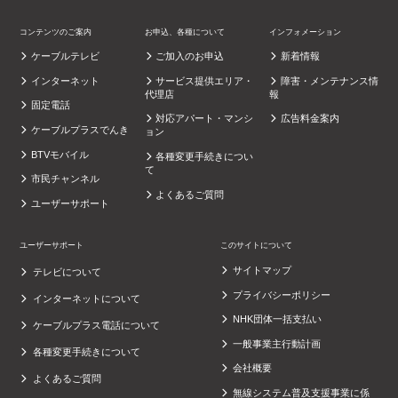
コンテンツのご案内
お申込、各種について
インフォメーション
ケーブルテレビ
ご加入のお申込
新着情報
インターネット
サービス提供エリア・
障害・メンテナンス情
代理店
報
固定電話
対応アパート・マンシ
広告料金案内
ケーブルプラスでんき
ョン
BTVモバイル
各種変更手続きについ
て
市民チャンネル
よくあるご質問
ユーザーサポート
ユーザーサポート
このサイトについて
サイトマップ
テレビについて
プライバシーポリシー
インターネットについて
NHK団体一括支払い
ケーブルプラス電話について
一般事業主行動計画
各種変更手続きについて
会社概要
よくあるご質問
無線システム普及支援事業に係