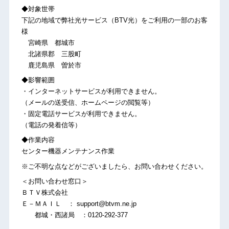
◆対象世帯
下記の地域で弊社光サービス（BTV光）をご利用の一部のお客
様
宮崎県 都城市
北諸県郡 三股町
鹿児島県 曽於市
◆影響範囲
・インターネットサービスが利用できません。
（メールの送受信、ホームページの閲覧等）
・固定電話サービスが利用できません。
（電話の発着信等）
◆作業内容
センター機器メンテナンス作業
※ご不明な点などがございましたら、お問い合わせください。
＜お問い合わせ窓口＞
ＢＴＶ株式会社
Ｅ－ＭＡＩＬ ： support@btvm.ne.jp
都城・西諸局 ：0120-292-377