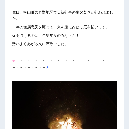
先日、松山町の泰野地区で伝統行事の鬼火焚きが行われまし
た。
１年の無病息災を願って、火を鬼にみたて厄を払います。
火を点けるのは、年男年女のみなさん！
勢いよくあがる炎に圧巻でした。
★
－・－・－・－・－・－・－・－・－・－・－・－・－・
－・－・－・－・－
★