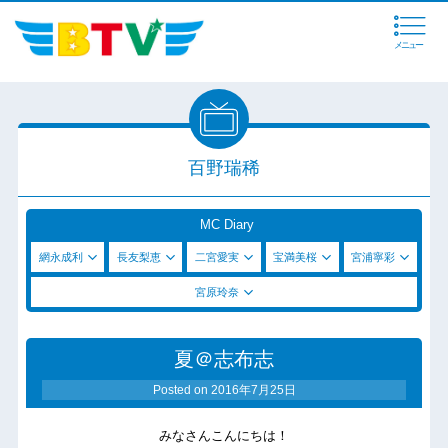
メニュー
百野瑞稀
MC Diary
網永成利
長友梨恵
二宮愛実
宝満美桜
宮浦寧彩
宮原玲奈
夏＠志布志
Posted on
2016年7月25日
みなさんこんにちは！