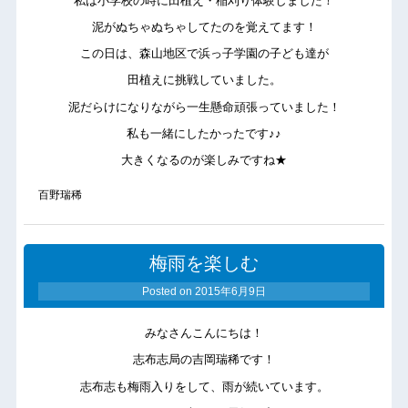
私は小学校の時に田植え・稲刈り体験しました！
泥がぬちゃぬちゃしてたのを覚えてます！
この日は、森山地区で浜っ子学園の子ども達が
田植えに挑戦していました。
泥だらけになりながら一生懸命頑張っていました！
私も一緒にしたかったです♪♪
大きくなるのが楽しみですね★
百野瑞稀
梅雨を楽しむ
Posted on
2015年6月9日
みなさんこんにちは！
志布志局の吉岡瑞稀です！
志布志も梅雨入りをして、雨が続いています。