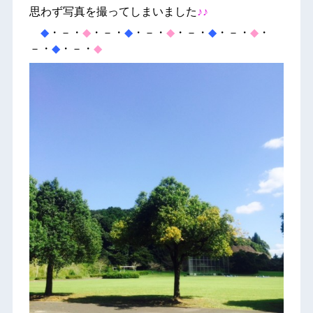
思わず写真を撮ってしまいました
♪♪
◆
・－・
◆
・－・
◆
・－・
◆
・－・
◆
・－・
◆
・
－・
◆
・－・
◆