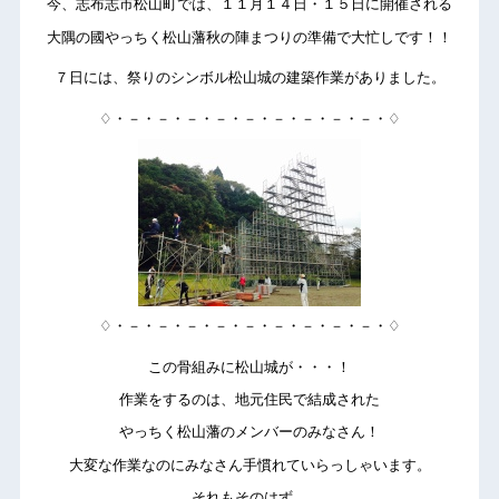
今、志布志市松山町では、１１月１４日・１５日に開催される
大隅の國やっちく松山藩秋の陣まつりの準備で大忙しです！！
７日には、祭りのシンボル松山城の建築作業がありました。
♢・－・－・－・－・－・－・－・－・－・♢
♢・－・－・－・－・－・－・－・－・－・♢
この骨組みに松山城が・・・！
作業をするのは、地元住民で結成された
やっちく松山藩のメンバーのみなさん！
大変な作業なのにみなさん手慣れていらっしゃいます。
それもそのはず。