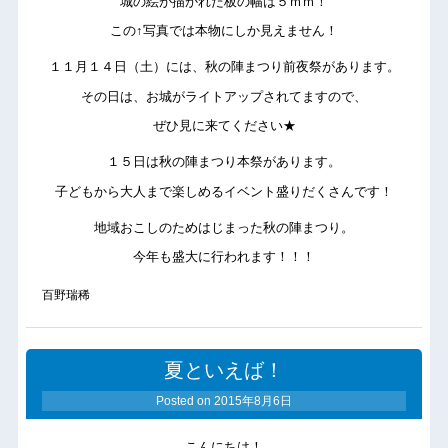
城の絵が描かれた板の幅は５ｍｍ！
この↑写真では本物にしか見えません！
１１月１４日（土）には、秋の陣まつり前夜祭があります。
その日は、お城がライトアップされてますので、
ぜひ見に来てください★
１５日は秋の陣まつり本祭があります。
子どもから大人まで楽しめるイベント盛りだくさんです！
地域おこしのためはじまった秋の陣まつり。
今年も盛大に行われます！！！
百野瑞稀
夏といえば！
Posted on
2015年8月6日
こんにちは！