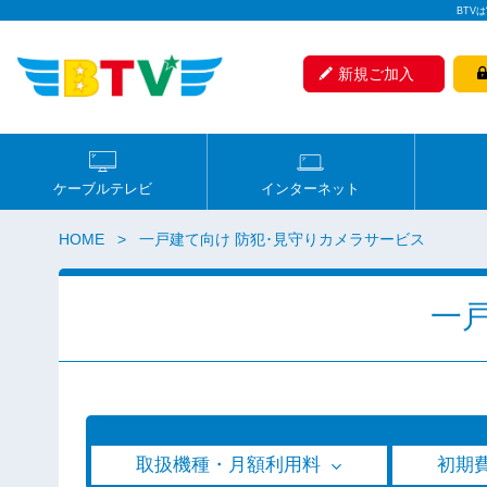
BTV
新規ご加入
ケーブルテレビ
インターネット
HOME
一戸建て向け 防犯･見守りカメラサービス
一
取扱機種・月額利用料
初期