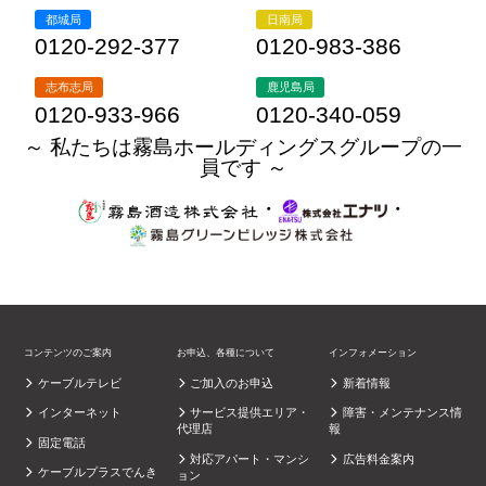
都城局
日南局
0120-292-377
0120-983-386
志布志局
鹿児島局
0120-933-966
0120-340-059
～ 私たちは霧島ホールディングスグループの一
員です ～
・
・
コンテンツのご案内
お申込、各種について
インフォメーション
ケーブルテレビ
ご加入のお申込
新着情報
インターネット
サービス提供エリア・
障害・メンテナンス情
代理店
報
固定電話
対応アパート・マンシ
広告料金案内
ケーブルプラスでんき
ョン